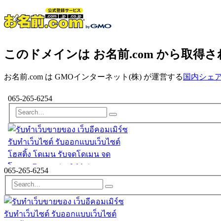
このドメインは お名前.com から取得
お名前.com は GMOインターネット(株) が運営する
国内シェアN
065-265-6254