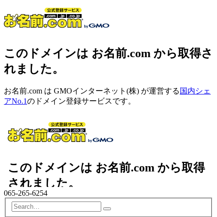
このドメインは お名前.com から取得さ
れました。
お名前.com は GMOインターネット(株) が運営する
国内シェ
アNo.1
のドメイン登録サービスです。
065-265-6254