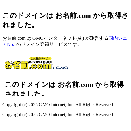
このドメインは お名前.com から取得さ
れました。
お名前.com は GMOインターネット(株) が運営する
国内シェ
アNo.1
のドメイン登録サービスです。
Copyright (c) 2025 GMO Internet, Inc. All Rights Reserved.
Copyright (c) 2025 GMO Internet, Inc. All Rights Reserved.